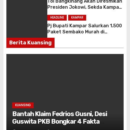
Tol Bangkinang Akan Diresmikan
Presiden Jokowi, Sekda Kampar
Bersama Danrem 031 WB Tinjau
HEADLINE
KAMPAR
Persiapan
Pj Bupati Kampar Salurkan 1.500
Paket Sembako Murah di
Kecamatan Bangkinang Mota
Berita Kuansing
KUANSING
Bantah Klaim Fedrios Gusni, Desi
Guswita PKB Bongkar 4 Fakta
Teknis Perjuangan Jalan Simpang