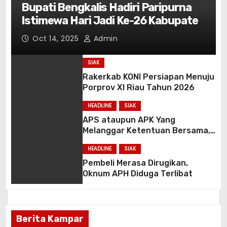
Bupati Bengkalis Hadiri Paripurna
Istimewa Hari Jadi Ke-26 Kabupaten
Pelalawan
Oct 14, 2025
Admin
SIAK
Rakerkab KONI Persiapan Menuju
Porprov XI Riau Tahun 2026
HEADLINE
SIAK
APS ataupun APK Yang
Melanggar Ketentuan Bersama,
Stakeholder Terkait Akan
HEADLINE
SIAK
Menyelesaikan Secara Humanis.
Pembeli Merasa Dirugikan,
Oknum APH Diduga Terlibat
Berita Kampar