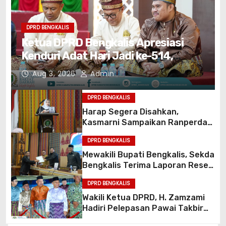
DPRD BENGKALIS
Ketua DPRD Bengkalis Apresiasi
Kenduri Adat Hari Jadi ke-514,
Perkuat Pelestarian Budaya Melayu
Aug 3, 2026
Admin
DPRD BENGKALIS
Harap Segera Disahkan,
Kasmarni Sampaikan Ranperda
Pertanggungjawaban APBD
DPRD BENGKALIS
2025
Mewakili Bupati Bengkalis, Sekda
Bengkalis Terima Laporan Reses
Masa Sidang II
DPRD BENGKALIS
Wakili Ketua DPRD, H. Zamzami
Hadiri Pelepasan Pawai Takbir
Idul Adha 1447 H