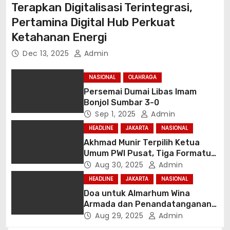
Terapkan Digitalisasi Terintegrasi,
Pertamina Digital Hub Perkuat
Ketahanan Energi
Dec 13, 2025
Admin
NASIONAL
OLAHRAGA
Persemai Dumai Libas Imam
Bonjol Sumbar 3-0
Sep 1, 2025
Admin
HEADLINE
JAKARTA
NASIONAL
Akhmad Munir Terpilih Ketua
Umum PWI Pusat, Tiga Formatur
Disepakati
Aug 30, 2025
Admin
HEADLINE
JAKARTA
NASIONAL
Doa untuk Almarhum Wina
Armada dan Penandatanganan
Pakta Integritas Warnai Pra-
Aug 29, 2025
Admin
Kongres PWI 2025