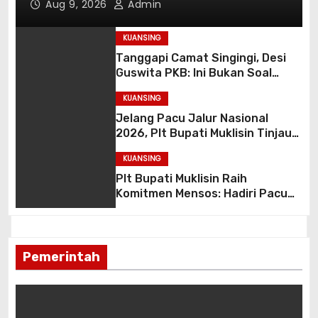
Aug 9, 2026
Admin
Sambung
KUANSING
Tanggapi Camat Singingi, Desi
Guswita PKB: Ini Bukan Soal
Kinerja, Tapi Pentingnya Etika
KUANSING
Koordinasi Kooperatif!
Jelang Pacu Jalur Nasional
2026, Plt Bupati Muklisin Tinjau
Fasilitas Tepian Narosa
KUANSING
Plt Bupati Muklisin Raih
Komitmen Mensos: Hadiri Pacu
Jalur 2026 dan Resmikan
Sekolah Rakyat Kuansing
Pemerintah