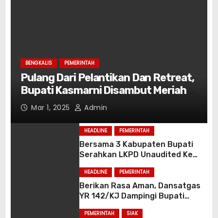
BENGKALIS
PEMERINTAH
Pulang Dari Pelantikan Dan Retreat,
Bupati Kasmarni Disambut Meriah di
Bumi Lancang Kuning.
Mar 1, 2025
Admin
HEADLINE
PEMERINTAH
Bersama 3 Kabupaten Bupati
Serahkan LKPD Unaudited Ke
BPK RI Perwakilan Riau
HEADLINE
PEMERINTAH
Berikan Rasa Aman, Dansatgas
YR 142/KJ Dampingi Bupati
Yalimo Acara Pelantikan Pejabat
PEMERINTAH
SIAK
Eselon dan Kepala Kampung