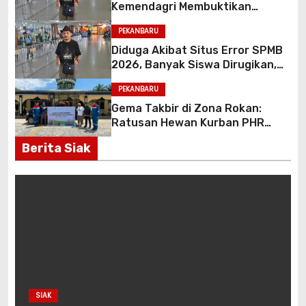
Kemendagri Membuktikan
Program MBG Tidak Menurunkan
PEKANBARU
PAD Riau, Justru Menghemat
APBD Rp45 Miliar
Diduga Akibat Situs Error SPMB
2026, Banyak Siswa Dirugikan,
Erwin Sitompul: Kadisdik Riau
PEKANBARU
Harus Bertanggung Jawab
Gema Takbir di Zona Rokan:
Ratusan Hewan Kurban PHR
Alirkan Kebahagiaan hingga ke
Berita Siak
Pelosok Desa
SIAK