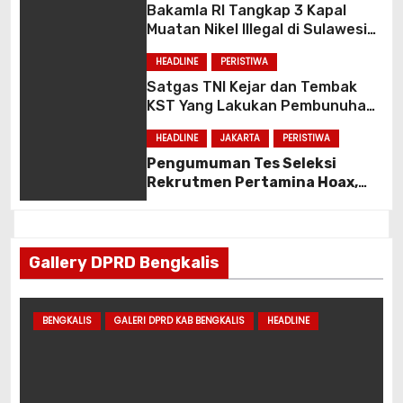
Bakamla RI Tangkap 3 Kapal
Muatan Nikel Illegal di Sulawesi
Tenggara
HEADLINE
PERISTIWA
Satgas TNI Kejar dan Tembak
KST Yang Lakukan Pembunuhan
Pekerja Pembangunan
HEADLINE
JAKARTA
PERISTIWA
Puskesmas Omukia Puncak
Papua
Pengumuman Tes Seleksi
Rekrutmen Pertamina Hoax,
Waspadai Penipuan
Gallery DPRD Bengkalis
BENGKALIS
GALERI DPRD KAB BENGKALIS
HEADLINE