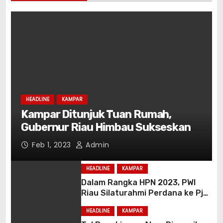
HEADLINE
KAMPAR
Kampar Ditunjuk Tuan Rumah,
Gubernur Riau Himbau Sukseskan
Peringatan HKIN di Kampar.
Feb 1, 2023
Admin
HEADLINE
KAMPAR
Dalam Rangka HPN 2023, PWI
Riau Silaturahmi Perdana ke Pj
Bupati Kampar Kamsol
HEADLINE
KAMPAR