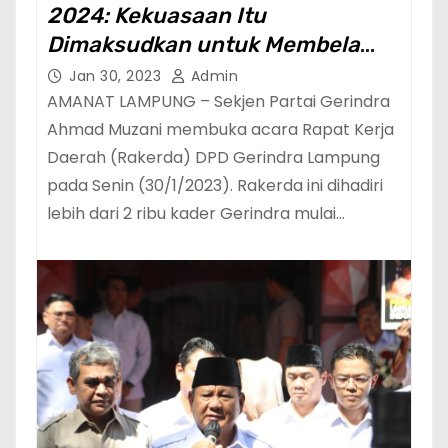
2024: Kekuasaan Itu
Dimaksudkan untuk Membela
Rakyat Kecil dan Terpinggirkan
Jan 30, 2023
Admin
AMANAT LAMPUNG – Sekjen Partai Gerindra
Ahmad Muzani membuka acara Rapat Kerja
Daerah (Rakerda) DPD Gerindra Lampung
pada Senin (30/1/2023). Rakerda ini dihadiri
lebih dari 2 ribu kader Gerindra mulai…