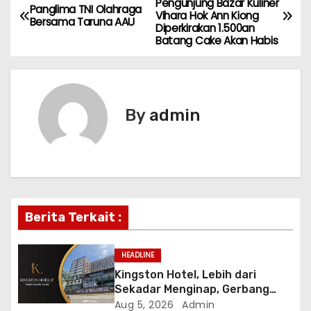
Pengunjung Bazar Kuliner
Panglima TNI Olahraga
Vihara Hok Ann Kiong
o
Bersama Taruna AAU
Diperkirakan 1.500an
Batang Cake Akan Habis
s
t
n
By
admin
a
v
i
Berita Terkait :
g
a
HEADLINE
Kingston Hotel, Lebih dari
t
Sekadar Menginap, Gerbang
Anda Menuju yang Terbaik di
Aug 5, 2026
Admin