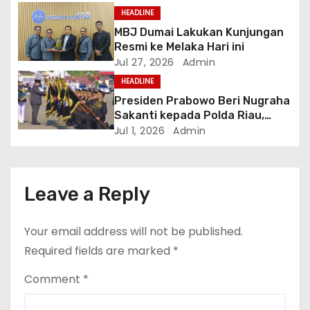
i
Melaka
HEADLINE
o
MBJ Dumai Lakukan Kunjungan
Resmi ke Melaka Hari ini
n
Jul 27, 2026
Admin
HEADLINE
Presiden Prabowo Beri Nugraha
Sakanti kepada Polda Riau,
Kapolda: Penghargaan Ini Milik
Jul 1, 2026
Admin
Seluruh Personel
Leave a Reply
Your email address will not be published.
Required fields are marked
*
Comment
*