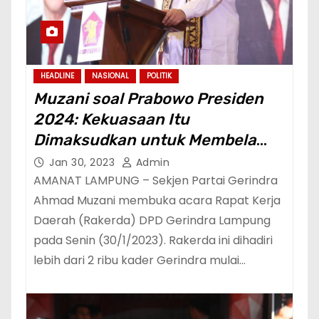
HEADLINE
NASIONAL
POLITIK
Muzani soal Prabowo Presiden
2024: Kekuasaan Itu
Dimaksudkan untuk Membela
Rakyat Kecil dan Terpinggirkan
Jan 30, 2023
Admin
AMANAT LAMPUNG – Sekjen Partai Gerindra
Ahmad Muzani membuka acara Rapat Kerja
Daerah (Rakerda) DPD Gerindra Lampung
pada Senin (30/1/2023). Rakerda ini dihadiri
lebih dari 2 ribu kader Gerindra mulai…