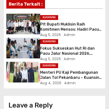
g
Berita Terkait :
a
KUANSING
t
Plt Bupati Muklisin Raih
Komitmen Mensos: Hadiri Pacu
i
Jalur 2026 dan Resmikan
Aug 5, 2026
Admin
Sekolah Rakyat Kuansing
KUANSING
o
Fokus Sukseskan Hut Ri dan
Pacu Jalur Nasional 2026,
n
Pemkab Kuansing Perkuat
Aug 5, 2026
Admin
Sinergi Antarwilayah
KUANSING
Menteri PU Kaji Pembangunan
Jalan Tol Pekanbaru – Kuansing,
Dukung Pacu Jalur dan Dorong
Aug 4, 2026
Admin
Pertumbuhan Ekonomi
Leave a Reply