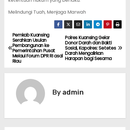
ketentuan hukum yang berlaku.
Melindungi Tuah, Menjaga Marwah
Pemkab Kuansing
P
Polres Kuansing Gelar
Serahkan Usulan
Donor Darah dan Bakti
Pembangunan ke
o
Sosial, Kapolres: Setetes
Pemerintahan Pusat
Darah Mengalirkan
Melaui Forum DPR RI asal
Harapan bagi Sesama
s
Riau
t
n
By
admin
a
v
i