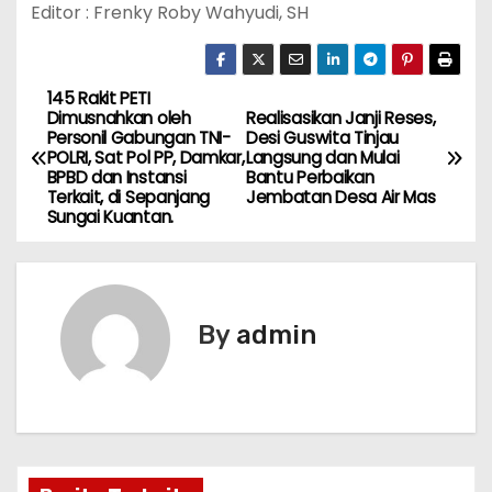
Editor : Frenky Roby Wahyudi, SH
145 Rakit PETI
P
Dimusnahkan oleh
Realisasikan Janji Reses,
Personil Gabungan TNI-
Desi Guswita Tinjau
o
POLRI, Sat Pol PP, Damkar,
Langsung dan Mulai
BPBD dan Instansi
Bantu Perbaikan
s
Terkait, di Sepanjang
Jembatan Desa Air Mas
Sungai Kuantan.
t
n
By
admin
a
v
i
g