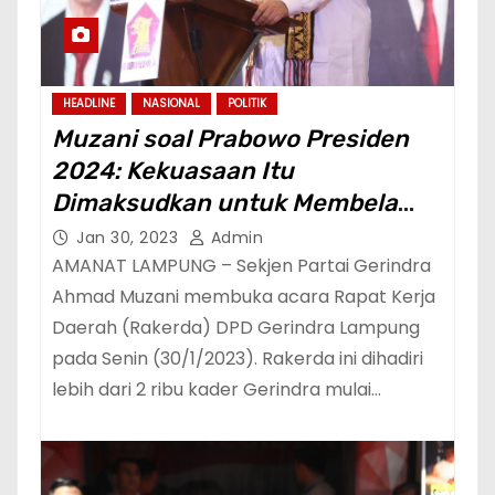
HEADLINE
NASIONAL
POLITIK
Muzani soal Prabowo Presiden
2024: Kekuasaan Itu
Dimaksudkan untuk Membela
Rakyat Kecil dan Terpinggirkan
Jan 30, 2023
Admin
AMANAT LAMPUNG – Sekjen Partai Gerindra
Ahmad Muzani membuka acara Rapat Kerja
Daerah (Rakerda) DPD Gerindra Lampung
pada Senin (30/1/2023). Rakerda ini dihadiri
lebih dari 2 ribu kader Gerindra mulai…