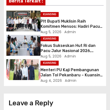
Berita Terkait :
a
KUANSING
t
Plt Bupati Muklisin Raih
i
Komitmen Mensos: Hadiri Pacu
Jalur 2026 dan Resmikan
Aug 5, 2026
Admin
o
Sekolah Rakyat Kuansing
KUANSING
Fokus Sukseskan Hut Ri dan
n
Pacu Jalur Nasional 2026,
Pemkab Kuansing Perkuat
Aug 5, 2026
Admin
Sinergi Antarwilayah
KUANSING
Menteri PU Kaji Pembangunan
Jalan Tol Pekanbaru – Kuansing,
Dukung Pacu Jalur dan Dorong
Aug 4, 2026
Admin
Pertumbuhan Ekonomi
Leave a Reply