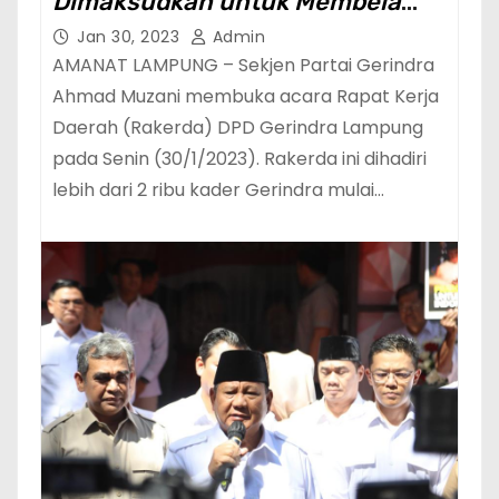
Dimaksudkan untuk Membela
Rakyat Kecil dan Terpinggirkan
Jan 30, 2023
Admin
AMANAT LAMPUNG – Sekjen Partai Gerindra
Ahmad Muzani membuka acara Rapat Kerja
Daerah (Rakerda) DPD Gerindra Lampung
pada Senin (30/1/2023). Rakerda ini dihadiri
lebih dari 2 ribu kader Gerindra mulai…