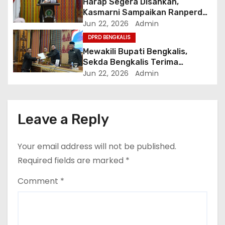
i
Harap Segera Disahkan,
Kasmarni Sampaikan Ranperda
o
Pertanggungjawaban APBD
Jun 22, 2026
Admin
2025
DPRD BENGKALIS
n
Mewakili Bupati Bengkalis,
Sekda Bengkalis Terima
Laporan Reses Masa Sidang II
Jun 22, 2026
Admin
Leave a Reply
Your email address will not be published.
Required fields are marked
*
Comment
*