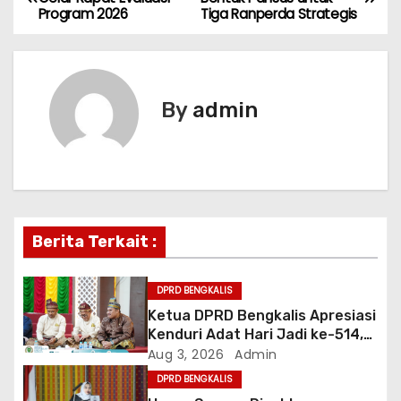
Program 2026
Tiga Ranperda Strategis
o
s
t
By
admin
n
a
v
Berita Terkait :
i
g
DPRD BENGKALIS
Ketua DPRD Bengkalis Apresiasi
a
Kenduri Adat Hari Jadi ke-514,
Perkuat Pelestarian Budaya
Aug 3, 2026
Admin
t
Melayu
DPRD BENGKALIS