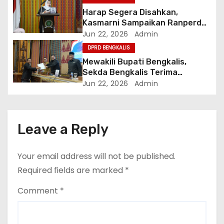
i
Harap Segera Disahkan,
o
Kasmarni Sampaikan Ranperda
Pertanggungjawaban APBD
Jun 22, 2026
Admin
n
2025
DPRD BENGKALIS
Mewakili Bupati Bengkalis,
Sekda Bengkalis Terima
Laporan Reses Masa Sidang II
Jun 22, 2026
Admin
Leave a Reply
Your email address will not be published.
Required fields are marked
*
Comment
*