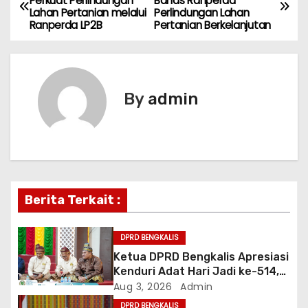
Perkuat Perlindungan
Bahas Ranperda
Lahan Pertanian melalui
Perlindungan Lahan
o
Ranperda LP2B
Pertanian Berkelanjutan
s
t
By
admin
n
a
v
i
Berita Terkait :
g
DPRD BENGKALIS
a
Ketua DPRD Bengkalis Apresiasi
Kenduri Adat Hari Jadi ke-514,
t
Perkuat Pelestarian Budaya
Aug 3, 2026
Admin
Melayu
DPRD BENGKALIS