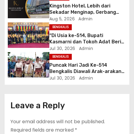
t
Kingston Hotel, Lebih dari
Sekadar Menginap, Gerbang
i
Anda Menuju yang Terbaik di
Aug 5, 2026
Admin
Melaka
BENGKALIS
o
“Di Usia ke-514, Bupati
Kasmarni dan Tokoh Adat Beri
n
Pesan Menyentuh di Puncak
Jul 30, 2026
Admin
Kenduri Adat yang Makin
BENGKALIS
Semarak”
Puncak Hari Jadi Ke-514
Bengkalis Diawali Arak-arakan
Adat Menuju Sidang Paripurna
Jul 30, 2026
Admin
Istimewa
Leave a Reply
Your email address will not be published.
Required fields are marked
*