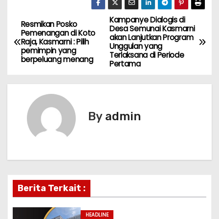
Kampanye Dialogis di
P
Resmikan Posko
Desa Semunai Kasmarni
Pemenangan di Koto
akan Lanjutkan Program
o
Raja, Kasmarni : Pilih
Unggulan yang
pemimpin yang
Terlaksana di Periode
berpeluang menang
s
Pertama
t
n
By
admin
a
v
i
g
Berita Terkait :
a
HEADLINE