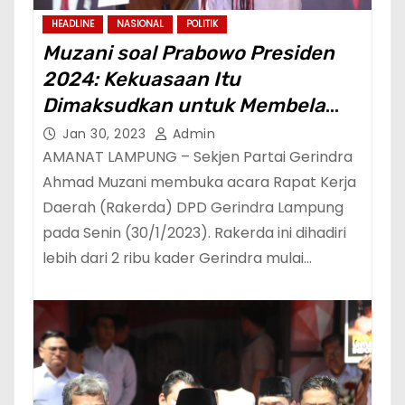
HEADLINE
NASIONAL
POLITIK
Muzani soal Prabowo Presiden
2024: Kekuasaan Itu
Dimaksudkan untuk Membela
Rakyat Kecil dan Terpinggirkan
Jan 30, 2023
Admin
AMANAT LAMPUNG – Sekjen Partai Gerindra
Ahmad Muzani membuka acara Rapat Kerja
Daerah (Rakerda) DPD Gerindra Lampung
pada Senin (30/1/2023). Rakerda ini dihadiri
lebih dari 2 ribu kader Gerindra mulai…