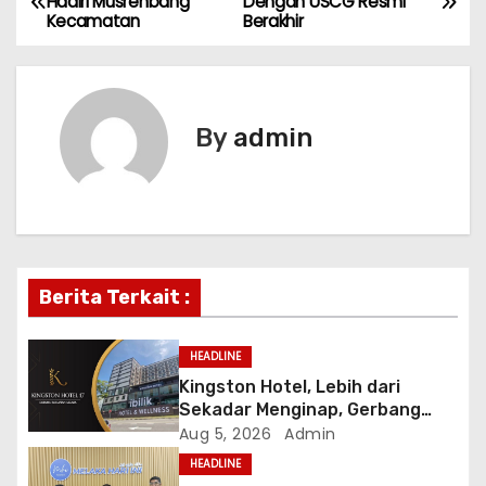
Hadiri Musrenbang
Dengan USCG Resmi
Kecamatan
Berakhir
o
s
t
By
admin
n
a
v
Berita Terkait :
i
g
HEADLINE
Kingston Hotel, Lebih dari
a
Sekadar Menginap, Gerbang
Anda Menuju yang Terbaik di
Aug 5, 2026
Admin
t
Melaka
HEADLINE