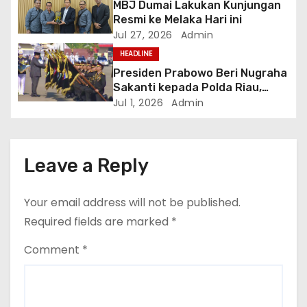
i
MBJ Dumai Lakukan Kunjungan
Resmi ke Melaka Hari ini
o
Jul 27, 2026
Admin
HEADLINE
n
Presiden Prabowo Beri Nugraha
Sakanti kepada Polda Riau,
Kapolda: Penghargaan Ini Milik
Jul 1, 2026
Admin
Seluruh Personel
Leave a Reply
Your email address will not be published.
Required fields are marked
*
Comment
*