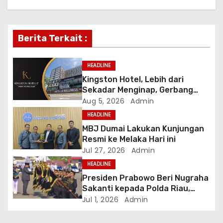
a
v
Berita Terkait :
i
g
HEADLINE
Kingston Hotel, Lebih dari
a
Sekadar Menginap, Gerbang
Anda Menuju yang Terbaik di
Aug 5, 2026
Admin
t
Melaka
HEADLINE
i
MBJ Dumai Lakukan Kunjungan
Resmi ke Melaka Hari ini
o
Jul 27, 2026
Admin
HEADLINE
n
Presiden Prabowo Beri Nugraha
Sakanti kepada Polda Riau,
Kapolda: Penghargaan Ini Milik
Jul 1, 2026
Admin
Seluruh Personel