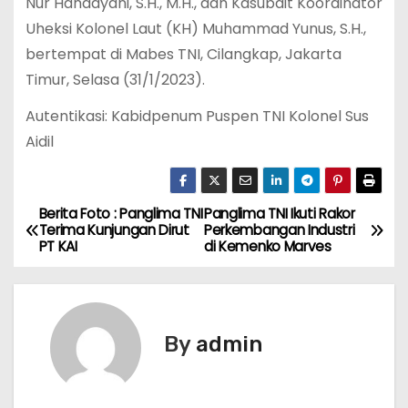
Nur Handayani, S.H., M.H., dan Kasubdit Koordinator
Uheksi Kolonel Laut (KH) Muhammad Yunus, S.H.,
bertempat di Mabes TNI, Cilangkap, Jakarta
Timur, Selasa (31/1/2023).
Autentikasi: Kabidpenum Puspen TNI Kolonel Sus
Aidil
Berita Foto : Panglima TNI
Panglima TNI Ikuti Rakor
P
Terima Kunjungan Dirut
Perkembangan Industri
PT KAI
di Kemenko Marves
o
s
t
By
admin
n