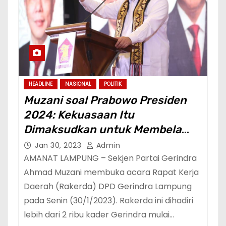
HEADLINE
NASIONAL
POLITIK
Muzani soal Prabowo Presiden
2024: Kekuasaan Itu
Dimaksudkan untuk Membela
Rakyat Kecil dan Terpinggirkan
Jan 30, 2023
Admin
AMANAT LAMPUNG – Sekjen Partai Gerindra
Ahmad Muzani membuka acara Rapat Kerja
Daerah (Rakerda) DPD Gerindra Lampung
pada Senin (30/1/2023). Rakerda ini dihadiri
lebih dari 2 ribu kader Gerindra mulai…