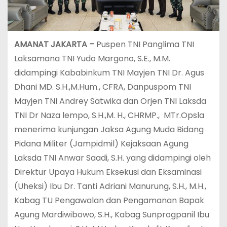
AMANAT JAKARTA –
Puspen TNI Panglima TNI
Laksamana TNI Yudo Margono, S.E., M.M.
didampingi Kababinkum TNI Mayjen TNI Dr. Agus
Dhani MD. S.H.,M.Hum., CFRA, Danpuspom TNI
Mayjen TNI Andrey Satwika dan Orjen TNI Laksda
TNI Dr Naza lempo, S.H.,M. H., CHRMP., MTr.Opsla
menerima kunjungan Jaksa Agung Muda Bidang
Pidana Militer (Jampidmil) Kejaksaan Agung
Laksda TNI Anwar Saadi, S.H. yang didampingi oleh
Direktur Upaya Hukum Eksekusi dan Eksaminasi
(Uheksi) Ibu Dr. Tanti Adriani Manurung, S.H., M.H.,
Kabag TU Pengawalan dan Pengamanan Bapak
Agung Mardiwibowo, S.H., Kabag Sunprogpanil Ibu