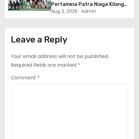
Pertamina Patra Niaga Kilang
Dumai Santuni Anak Yatim Ring
Aug 3, 2026
Admin
1
Leave a Reply
Your email address will not be published.
Required fields are marked
*
Comment
*