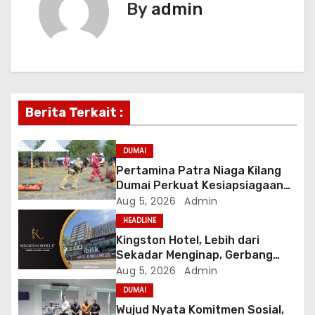
n
By
admin
a
v
i
Berita Terkait :
g
a
DUMAI
Pertamina Patra Niaga Kilang
t
Dumai Perkuat Kesiapsiagaan
Firefighter melalui Agility Test
Aug 5, 2026
Admin
i
HEADLINE
o
Kingston Hotel, Lebih dari
Sekadar Menginap, Gerbang
n
Anda Menuju yang Terbaik di
Aug 5, 2026
Admin
Melaka
DUMAI
Wujud Nyata Komitmen Sosial,