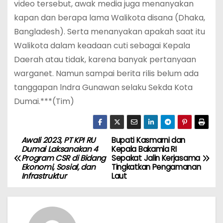
video tersebut, awak media juga menanyakan
kapan dan berapa lama Walikota disana (Dhaka,
Bangladesh). Serta menanyakan apakah saat itu
Walikota dalam keadaan cuti sebagai Kepala
Daerah atau tidak, karena banyak pertanyaan
warganet. Namun sampai berita rilis belum ada
tanggapan lndra Gunawan selaku Sekda Kota
Dumai.***(Tim)
Awali 2023, PT KPI RU
Bupati Kasmarni dan
P
Dumai Laksanakan 4
Kepala Bakamla RI
Program CSR di Bidang
Sepakat Jalin Kerjasama
o
Ekonomi, Sosial, dan
Tingkatkan Pengamanan
Infrastruktur
Laut
s
t