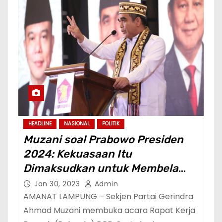
HEADLINE
NASIONAL
POLITIK
Muzani soal Prabowo Presiden
2024: Kekuasaan Itu
Dimaksudkan untuk Membela
Rakyat Kecil dan Terpinggirkan
Jan 30, 2023
Admin
AMANAT LAMPUNG – Sekjen Partai Gerindra
Ahmad Muzani membuka acara Rapat Kerja