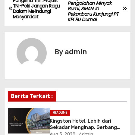
P
Panglima TNI : Prajurit
Pengolahan Minyak
TNI-Polri Jangan Ragu
Bumi, SMAN 10
o
Dalam Melindungi
Pekanbaru Kunjungi PT
Masyarakat
KPI RU Dumai
s
t
n
By
admin
a
v
i
Berita Terkait :
g
a
HEADLINE
Kingston Hotel, Lebih dari
t
Sekadar Menginap, Gerbang
Anda Menuju yang Terbaik di
Aug 5, 2026
Admin