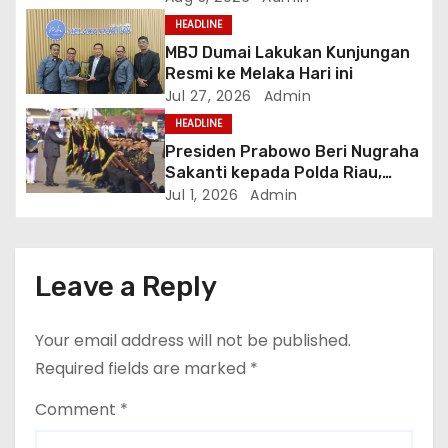
i
Melaka
HEADLINE
o
MBJ Dumai Lakukan Kunjungan
Resmi ke Melaka Hari ini
n
Jul 27, 2026
Admin
HEADLINE
Presiden Prabowo Beri Nugraha
Sakanti kepada Polda Riau,
Kapolda: Penghargaan Ini Milik
Jul 1, 2026
Admin
Seluruh Personel
Leave a Reply
Your email address will not be published.
Required fields are marked
*
Comment
*