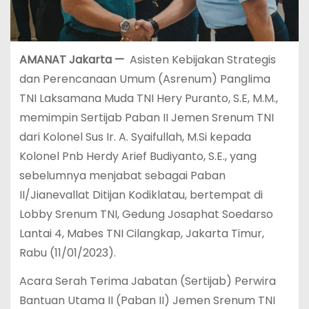
AMANAT Jakarta —
Asisten Kebijakan Strategis
dan Perencanaan Umum (Asrenum) Panglima
TNI Laksamana Muda TNI Hery Puranto, S.E, M.M.,
memimpin Sertijab Paban II Jemen Srenum TNI
dari Kolonel Sus Ir. A. Syaifullah, M.Si kepada
Kolonel Pnb Herdy Arief Budiyanto, S.E., yang
sebelumnya menjabat sebagai Paban
II/Jianevallat Ditijan Kodiklatau, bertempat di
Lobby Srenum TNI, Gedung Josaphat Soedarso
Lantai 4, Mabes TNI Cilangkap, Jakarta Timur,
Rabu (11/01/2023).
Acara Serah Terima Jabatan (Sertijab) Perwira
Bantuan Utama II (Paban II) Jemen Srenum TNI