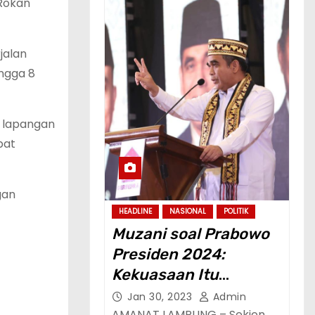
Rokan
jalan
ingga 8
0 lapangan
pat
gan
HEADLINE
NASIONAL
POLITIK
Muzani soal Prabowo
Presiden 2024:
Kekuasaan Itu
Dimaksudkan untuk
Jan 30, 2023
Admin
AMANAT LAMPUNG – Sekjen