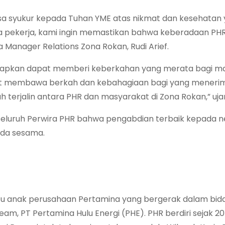
asa syukur kepada Tuhan YME atas nikmat dan kesehatan 
ara pekerja, kami ingin memastikan bahwa keberadaan PH
 Manager Relations Zona Rokan, Rudi Arief.
rapkan dapat memberi keberkahan yang merata bagi ma
at membawa berkah dan kebahagiaan bagi yang meneri
terjalin antara PHR dan masyarakat di Zona Rokan,” uja
 seluruh Perwira PHR bahwa pengabdian terbaik kepada n
ada sesama.
tu anak perusahaan Pertamina yang bergerak dalam bid
am, PT Pertamina Hulu Energi (PHE). PHR berdiri sejak 20