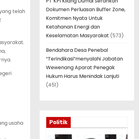
PT KPI Kilang Dumai Serahkan
Dokumen Perluasan Buffer Zone,
yang telah
Komitmen Nyata Untuk
R
Ketahanan Energi dan
Keselamatan Masyarakat
(573)
syarakat.
Bendahara Desa Penebal
ma,
“Terindikasi”menyalahi Jabatan
rnya.
Wewenang Aparat Penegak
egeri
Hukum Harus Menindak Lanjuti
(451)
Politik
ang usaha