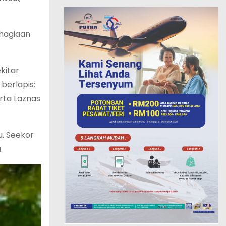
ahagiaan
kitar
berlapis:
rta Laznas
. Seekor
.