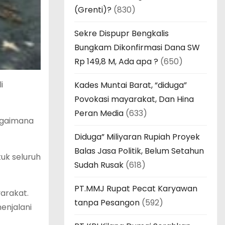
(Grenti)?
(830)
Sekre Dispupr Bengkalis
Bungkam Dikonfirmasi Dana SW
Rp 149,8 M, Ada apa ?
(650)
i
Kades Muntai Barat, “diduga”
Povokasi mayarakat, Dan Hina
Peran Media
(633)
agaimana
Diduga” Miliyaran Rupiah Proyek
Balas Jasa Politik, Belum Setahun
uk seluruh
Sudah Rusak
(618)
PT.MMJ Rupat Pecat Karyawan
yarakat.
tanpa Pesangon
(592)
enjalani