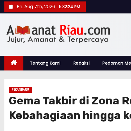
S
Fri. Aug 7th, 2026
5:32:26 PM
k
i
p
t
o
c
o
Tentang Kami
Redaksi
Pedoman Me
n
t
e
PEKANBARU
n
Gema Takbir di Zona 
t
Kebahagiaan hingga k