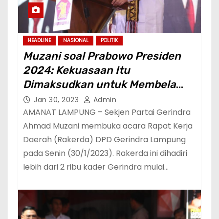
HEADLINE
NASIONAL
POLITIK
Muzani soal Prabowo Presiden
2024: Kekuasaan Itu
Dimaksudkan untuk Membela
Rakyat Kecil dan Terpinggirkan
Jan 30, 2023
Admin
AMANAT LAMPUNG – Sekjen Partai Gerindra
Ahmad Muzani membuka acara Rapat Kerja
Daerah (Rakerda) DPD Gerindra Lampung
pada Senin (30/1/2023). Rakerda ini dihadiri
lebih dari 2 ribu kader Gerindra mulai…