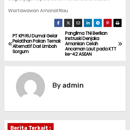
Wartawawan AmanatRiau
Panglima TNI Berikan
P
PT KPI RU Dumai Gelar
Instruski Denjaka
Pelatihan Pakan Ternak
Amankan Celah
o
Alternatif Dari Limbah
Ancaman Laut pada KTT
Sorgum
ke-42 ASEAN
s
t
n
By
admin
a
v
i
Berita Terkait :