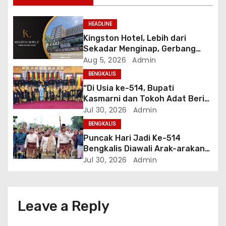
g
a
HEADLINE
Kingston Hotel, Lebih dari
t
Sekadar Menginap, Gerbang
Anda Menuju yang Terbaik di
Aug 5, 2026
Admin
i
Melaka
BENGKALIS
o
“Di Usia ke-514, Bupati
Kasmarni dan Tokoh Adat Beri
n
Pesan Menyentuh di Puncak
Jul 30, 2026
Admin
Kenduri Adat yang Makin
BENGKALIS
Semarak”
Puncak Hari Jadi Ke-514
Bengkalis Diawali Arak-arakan
Adat Menuju Sidang Paripurna
Jul 30, 2026
Admin
Istimewa
Leave a Reply