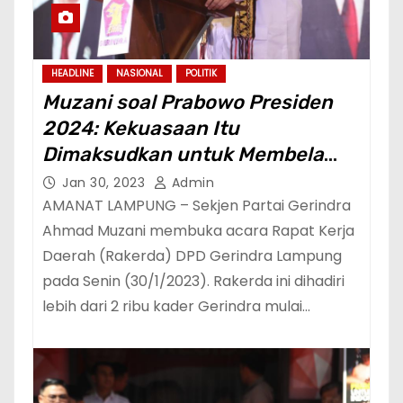
HEADLINE
NASIONAL
POLITIK
Muzani soal Prabowo Presiden
2024: Kekuasaan Itu
Dimaksudkan untuk Membela
Rakyat Kecil dan Terpinggirkan
Jan 30, 2023
Admin
AMANAT LAMPUNG – Sekjen Partai Gerindra
Ahmad Muzani membuka acara Rapat Kerja
Daerah (Rakerda) DPD Gerindra Lampung
pada Senin (30/1/2023). Rakerda ini dihadiri
lebih dari 2 ribu kader Gerindra mulai…