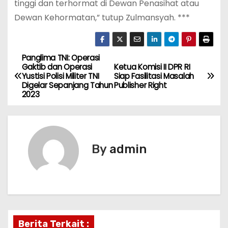
tinggi dan terhormat di Dewan Penasihat atau
Dewan Kehormatan,” tutup Zulmansyah. ***
Panglima TNI: Operasi
P
Gaktib dan Operasi
Ketua Komisi II DPR RI
Yustisi Polisi Militer TNI
Siap Fasilitasi Masalah
o
Digelar Sepanjang Tahun
Publisher Right
2023
s
t
n
By
admin
a
v
i
Berita Terkait :