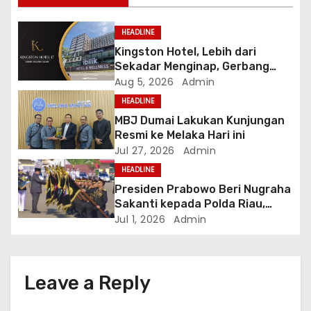
g
a
HEADLINE
Kingston Hotel, Lebih dari
t
Sekadar Menginap, Gerbang
Anda Menuju yang Terbaik di
Aug 5, 2026
Admin
i
Melaka
HEADLINE
o
MBJ Dumai Lakukan Kunjungan
Resmi ke Melaka Hari ini
n
Jul 27, 2026
Admin
HEADLINE
Presiden Prabowo Beri Nugraha
Sakanti kepada Polda Riau,
Kapolda: Penghargaan Ini Milik
Jul 1, 2026
Admin
Seluruh Personel
Leave a Reply