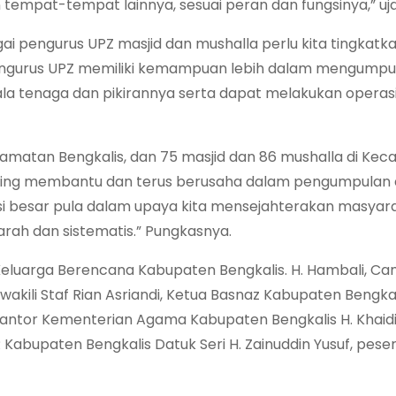
n tempat-tempat lainnya, sesuai peran dan fungsinya,” uj
ai pengurus UPZ masjid dan mushalla perlu kita tingkatk
engurus UPZ memiliki kemampuan lebih dalam mengumpu
a tenaga dan pikirannya serta dapat melakukan operasi
Kecamatan Bengkalis, dan 75 masjid dan 86 mushalla di Ke
, saling membantu dan terus berusaha dalam pengumpulan
i besar pula dalam upaya kita mensejahterakan masyar
arah dan sistematis.” Pungkasnya.
Keluarga Berencana Kabupaten Bengkalis. H. Hambali, C
wakili Staf Rian Asriandi, Ketua Basnaz Kabupaten Bengkal
 Kantor Kementerian Agama Kabupaten Bengkalis H. Khaidi
Kabupaten Bengkalis Datuk Seri H. Zainuddin Yusuf, pese