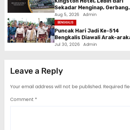
Kingston Hotel, Lebih dari
Sekadar Menginap, Gerbang
t
Anda Menuju yang Terbaik di
Aug 5, 2026
Admin
i
Melaka
BENGKALIS
Puncak Hari Jadi Ke-514
o
Bengkalis Diawali Arak-arak
Adat Menuju Sidang Paripur
Jul 30, 2026
Admin
n
Istimewa
Leave a Reply
Your email address will not be published.
Required fi
Comment
*