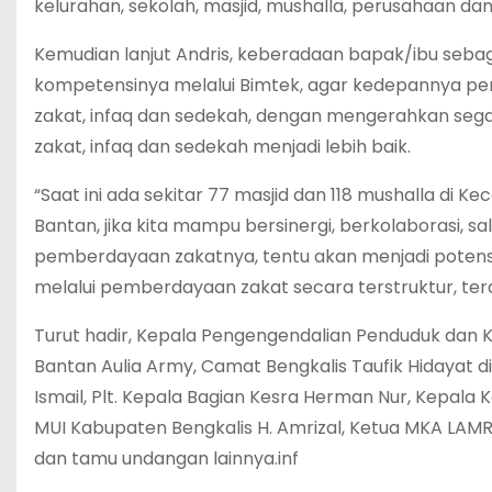
kelurahan, sekolah, masjid, mushalla, perusahaan da
Kemudian lanjut Andris, keberadaan bapak/ibu sebag
kompetensinya melalui Bimtek, agar kedepannya p
zakat, infaq dan sedekah, dengan mengerahkan segal
zakat, infaq dan sedekah menjadi lebih baik.
“Saat ini ada sekitar 77 masjid dan 118 mushalla di 
Bantan, jika kita mampu bersinergi, berkolaborasi
pemberdayaan zakatnya, tentu akan menjadi potens
melalui pemberdayaan zakat secara terstruktur, ter
Turut hadir, Kepala Pengengendalian Penduduk dan 
Bantan Aulia Army, Camat Bengkalis Taufik Hidayat di
Ismail, Plt. Kepala Bagian Kesra Herman Nur, Kepala
MUI Kabupaten Bengkalis H. Amrizal, Ketua MKA LAMR 
dan tamu undangan lainnya.inf