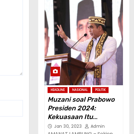
HEADLINE
NASIONAL
POLITIK
Muzani soal Prabowo
Presiden 2024:
Kekuasaan Itu
Dimaksudkan untuk
Jan 30, 2023
Admin
AMANAT LAMPUNG – Sekjen