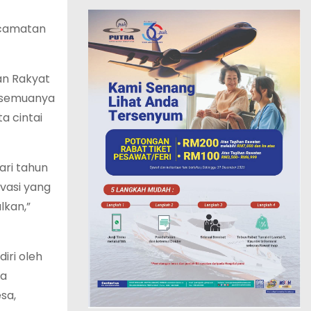
ecamatan
an Rakyat
esemuanya
a cintai
ari tahun
vasi yang
lkan,”
iri oleh
ta
sa,