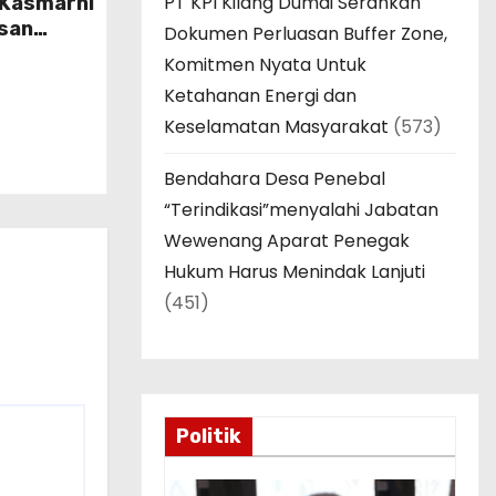
PT KPI Kilang Dumai Serahkan
i Kasmarni
esan
Dokumen Perluasan Buffer Zone,
enduri
Komitmen Nyata Untuk
rak”
Ketahanan Energi dan
Keselamatan Masyarakat
(573)
Bendahara Desa Penebal
“Terindikasi”menyalahi Jabatan
Wewenang Aparat Penegak
Hukum Harus Menindak Lanjuti
(451)
Politik