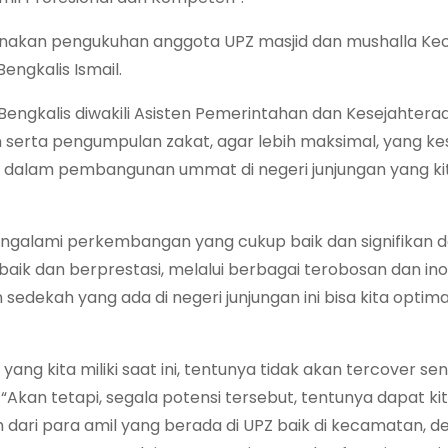
ksanakan pengukuhan anggota UPZ masjid dan mushalla K
ngkalis Ismail.
Bengkalis diwakili Asisten Pemerintahan dan Kesejahtera
erta pengumpulan zakat, agar lebih maksimal, yang k
alam pembangunan ummat di negeri junjungan yang kit
ngalami perkembangan yang cukup baik dan signifikan d
aik dan berprestasi, melalui berbagai terobosan dan ino
sedekah yang ada di negeri junjungan ini bisa kita optima
ng kita miliki saat ini, tentunya tidak akan tercover send
“Akan tetapi, segala potensi tersebut, tentunya dapat ki
 dari para amil yang berada di UPZ baik di kecamatan, de