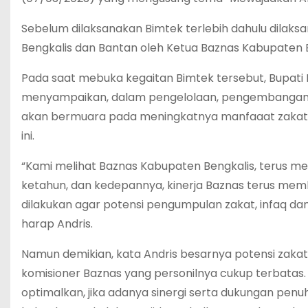
Sebelum dilaksanakan Bimtek terlebih dahulu dila
Bengkalis dan Bantan oleh Ketua Baznas Kabupaten Be
Pada saat mebuka kegaitan Bimtek tersebut, Bupati 
menyampaikan, dalam pengelolaan, pengembangan s
akan bermuara pada meningkatnya manfaaat zakat d
ini.
“Kami melihat Baznas Kabupaten Bengkalis, terus me
ketahun, dan kedepannya, kinerja Baznas terus memb
dilakukan agar potensi pengumpulan zakat, infaq dan 
harap Andris.
Namun demikian, kata Andris besarnya potensi zakat ya
komisioner Baznas yang personilnya cukup terbatas. 
optimalkan, jika adanya sinergi serta dukungan penuh