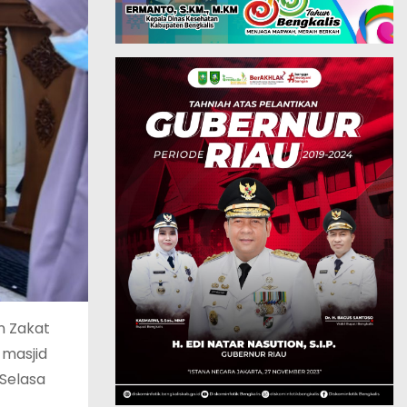
n Zakat
 masjid
Selasa