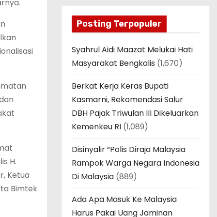
arnya.
Posting Terpopuler
an
lkan
Syahrul Aidi Maazat Melukai Hati
onalisasi
Masyarakat Bengkalis
(1,670)
Berkat Kerja Keras Bupati
camatan
Kasmarni, Rekomendasi Salur
 dan
DBH Pajak Triwulan III Dikeluarkan
akat
Kemenkeu RI
(1,089)
amat
Disinyalir “Polis Diraja Malaysia
is H.
Rampok Warga Negara Indonesia
r, Ketua
Di Malaysia
(889)
rta Bimtek
Ada Apa Masuk Ke Malaysia
Harus Pakai Uang Jaminan