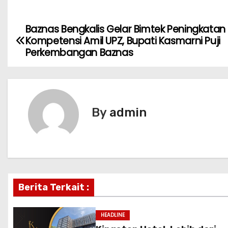
Baznas Bengkalis Gelar Bimtek Peningkatan
P
Kompetensi Amil UPZ, Bupati Kasmarni Puji
o
Perkembangan Baznas
s
t
By
admin
n
a
v
i
Berita Terkait :
g
HEADLINE
a