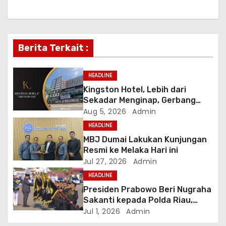
v
i
Berita Terkait :
g
a
HEADLINE
Kingston Hotel, Lebih dari
t
Sekadar Menginap, Gerbang
Anda Menuju yang Terbaik di
Aug 5, 2026
Admin
i
Melaka
HEADLINE
o
MBJ Dumai Lakukan Kunjungan
Resmi ke Melaka Hari ini
n
Jul 27, 2026
Admin
HEADLINE
Presiden Prabowo Beri Nugraha
Sakanti kepada Polda Riau,
Kapolda: Penghargaan Ini Milik
Jul 1, 2026
Admin
Seluruh Personel