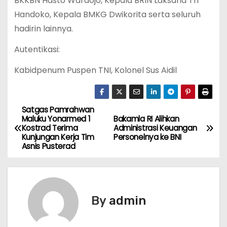
BKKBN Hasto Wardojo, Kepala BRIN Laksana Tri
Handoko, Kepala BMKG Dwikorita serta seluruh
hadirin lainnya.
Autentikasi:
Kabidpenum Puspen TNI, Kolonel Sus Aidil
Satgas Pamrahwan
P
Maluku Yonarmed 1
Bakamla RI Alihkan
Kostrad Terima
Administrasi Keuangan
o
Kunjungan Kerja Tim
Personelnya ke BNI
Asnis Pusterad
s
t
n
By
admin
a