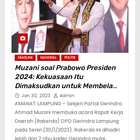
HEADLINE
NASIONAL
POLITIK
Muzani soal Prabowo Presiden
2024: Kekuasaan Itu
Dimaksudkan untuk Membela
Rakyat Kecil dan Terpinggirkan
Jan 30, 2023
Admin
AMANAT LAMPUNG – Sekjen Partai Gerindra
Ahmad Muzani membuka acara Rapat Kerja
Daerah (Rakerda) DPD Gerindra Lampung
pada Senin (30/1/2023). Rakerda ini dihadiri
lebih dari 2 ribu kader Gerindra mulai…