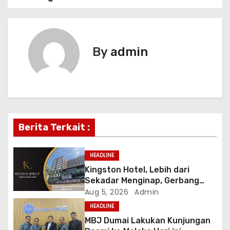
s
t
By
admin
n
a
v
i
Berita Terkait :
g
HEADLINE
a
Kingston Hotel, Lebih dari
Sekadar Menginap, Gerbang
t
Anda Menuju yang Terbaik di
Aug 5, 2026
Admin
Melaka
HEADLINE
i
MBJ Dumai Lakukan Kunjungan