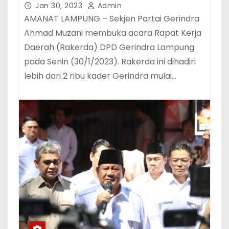
Rakyat Kecil dan Terpinggirkan
Jan 30, 2023
Admin
AMANAT LAMPUNG – Sekjen Partai Gerindra
Ahmad Muzani membuka acara Rapat Kerja
Daerah (Rakerda) DPD Gerindra Lampung
pada Senin (30/1/2023). Rakerda ini dihadiri
lebih dari 2 ribu kader Gerindra mulai…