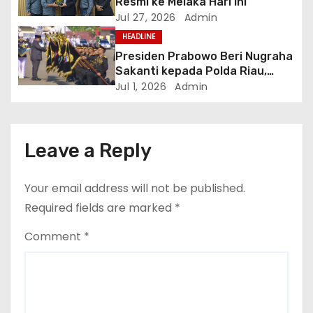
o
Resmi ke Melaka Hari ini
Jul 27, 2026
Admin
n
HEADLINE
Presiden Prabowo Beri Nugraha
Sakanti kepada Polda Riau,
Kapolda: Penghargaan Ini Milik
Jul 1, 2026
Admin
Seluruh Personel
Leave a Reply
Your email address will not be published.
Required fields are marked
*
Comment
*