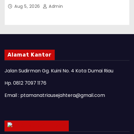
Test
Aug 5, 2026
Admin
Alamat Kantor
Jalan Sudirman Gg. Kuini No. 4 Kota Dumai Riau
Hp. 0812 7097 1176
Email : ptamanatriausejahtera@gmail.com
Latest Posts