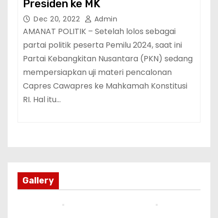
Presiden ke MK
Dec 20, 2022
Admin
AMANAT POLITIK – Setelah lolos sebagai
partai politik peserta Pemilu 2024, saat ini
Partai Kebangkitan Nusantara (PKN) sedang
mempersiapkan uji materi pencalonan
Capres Cawapres ke Mahkamah Konstitusi
RI. Hal itu…
Gallery