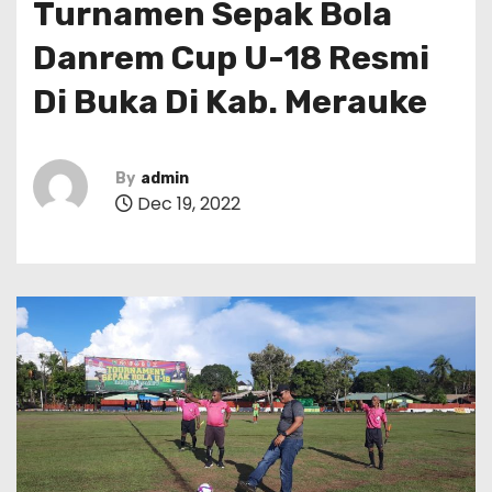
Turnamen Sepak Bola
Danrem Cup U-18 Resmi
Di Buka Di Kab. Merauke
By
admin
Dec 19, 2022