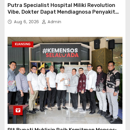
Putra Specialist Hospital Miliki Revolution
Vibe, Dokter Dapat Mendiagnosa Penyakit
dengan Tepat
Aug 6, 2026
Admin
KUANSING