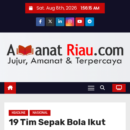
S
Sat. Aug 8th, 2026
1:56:17 AM
k
i
p
t
o
c
o
n
t
e
n
t
HEADLINE
NASIONAL
19 Tim Sepak Bola Ikut