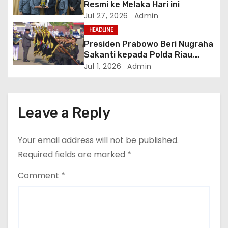
n
Resmi ke Melaka Hari ini
Jul 27, 2026
Admin
HEADLINE
Presiden Prabowo Beri Nugraha
Sakanti kepada Polda Riau,
Kapolda: Penghargaan Ini Milik
Jul 1, 2026
Admin
Seluruh Personel
Leave a Reply
Your email address will not be published.
Required fields are marked
*
Comment
*