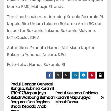
Menko PMK, Muhadjir Effendy.
Turut hadir pula mendampingi Kepala Bakamla RI,
Kepala Biro Umum Laksma Bakamla Amin BC dan
Inspektur Bakamla Laksma Bakamla Mulyono,
M.Tr.Opsla., CFrA.
Autentikasi: Pranata Humas Ahli Muda Kapten
Bakamla Yuhanes Antara, S.Pd.
Foto-foto : Humas Bakamla RI
Peduli Dengan Generasi
P
Bangsa, Babinsa Koramil
1710-07/Mapurujaya
Peduli Sesama, Babinsa
o
Bekali Wasbang Sembari
Koramil Mapurujaya
Bergurau Dan Bagikan
Masuk Dapur
s
Snack Kepada Anak-
Anak