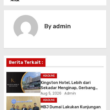
t
n
By
admin
a
v
i
g
Berita Terkait :
a
HEADLINE
t
Kingston Hotel, Lebih dari
i
Sekadar Menginap, Gerbang
Anda Menuju yang Terbaik di
Aug 5, 2026
Admin
o
Melaka
HEADLINE
MBJ Dumai Lakukan Kunjungan