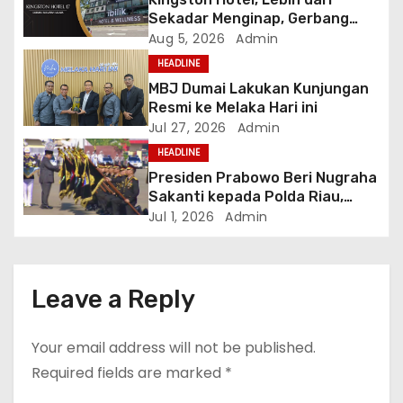
t
Sekadar Menginap, Gerbang
Anda Menuju yang Terbaik di
Aug 5, 2026
Admin
i
Melaka
HEADLINE
o
MBJ Dumai Lakukan Kunjungan
Resmi ke Melaka Hari ini
n
Jul 27, 2026
Admin
HEADLINE
Presiden Prabowo Beri Nugraha
Sakanti kepada Polda Riau,
Kapolda: Penghargaan Ini Milik
Jul 1, 2026
Admin
Seluruh Personel
Leave a Reply
Your email address will not be published.
Required fields are marked
*