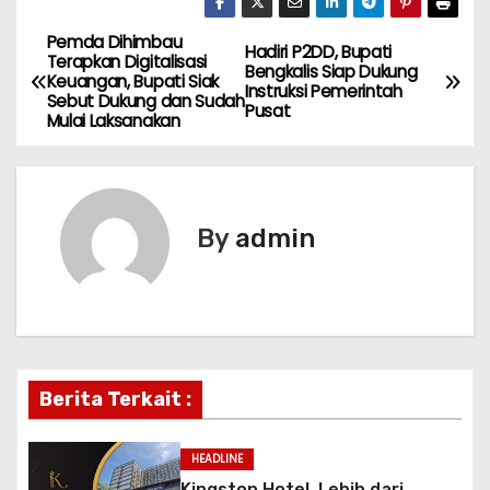
Pemda Dihimbau
P
Hadiri P2DD, Bupati
Terapkan Digitalisasi
Bengkalis Siap Dukung
Keuangan, Bupati Siak
o
Instruksi Pemerintah
Sebut Dukung dan Sudah
Pusat
Mulai Laksanakan
s
t
n
By
admin
a
v
i
Berita Terkait :
g
a
HEADLINE
Kingston Hotel, Lebih dari