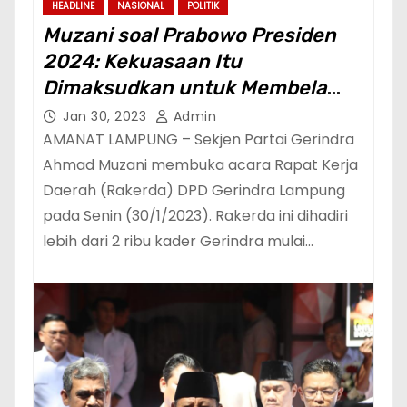
HEADLINE
NASIONAL
POLITIK
Muzani soal Prabowo Presiden
2024: Kekuasaan Itu
Dimaksudkan untuk Membela
Rakyat Kecil dan Terpinggirkan
Jan 30, 2023
Admin
AMANAT LAMPUNG – Sekjen Partai Gerindra
Ahmad Muzani membuka acara Rapat Kerja
Daerah (Rakerda) DPD Gerindra Lampung
pada Senin (30/1/2023). Rakerda ini dihadiri
lebih dari 2 ribu kader Gerindra mulai…