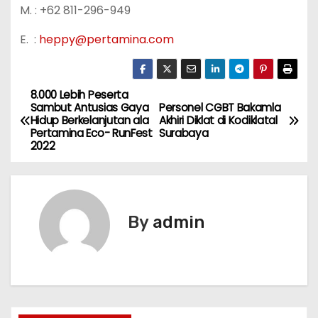
M. : +62 811-296-949
E. :
heppy@pertamina.com
8.000 Lebih Peserta
P
Sambut Antusias Gaya
Personel CGBT Bakamla
Hidup Berkelanjutan ala
Akhiri Diklat di Kodiklatal
o
Pertamina Eco- RunFest
Surabaya
2022
s
t
n
By
admin
a
v
i