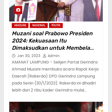
HEADLINE
NASIONAL
POLITIK
Muzani soal Prabowo Presiden
2024: Kekuasaan Itu
Dimaksudkan untuk Membela
Rakyat Kecil dan Terpinggirkan
Jan 30, 2023
Admin
AMANAT LAMPUNG – Sekjen Partai Gerindra
Ahmad Muzani membuka acara Rapat Kerja
Daerah (Rakerda) DPD Gerindra Lampung
pada Senin (30/1/2023). Rakerda ini dihadiri
lebih dari 2 ribu kader Gerindra mulai…