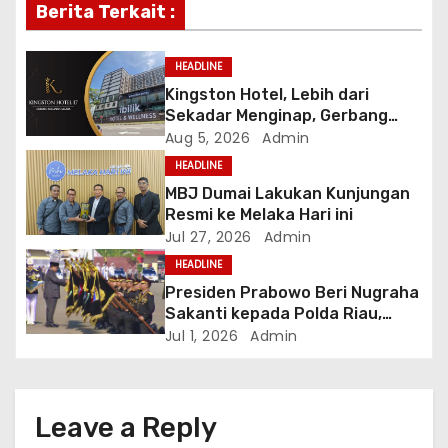
Berita Terkait :
g
a
HEADLINE
Kingston Hotel, Lebih dari
t
Sekadar Menginap, Gerbang
Anda Menuju yang Terbaik di
Aug 5, 2026
Admin
i
Melaka
HEADLINE
o
MBJ Dumai Lakukan Kunjungan
Resmi ke Melaka Hari ini
n
Jul 27, 2026
Admin
HEADLINE
Presiden Prabowo Beri Nugraha
Sakanti kepada Polda Riau,
Kapolda: Penghargaan Ini Milik
Jul 1, 2026
Admin
Seluruh Personel
Leave a Reply